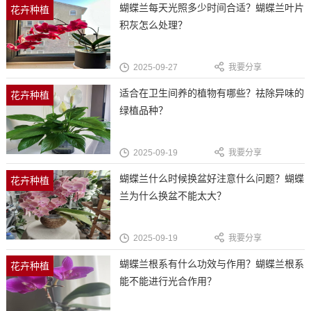
蝴蝶兰每天光照多少时间合适？蝴蝶兰叶片
花卉种植
积灰怎么处理？
2025-09-27
我要分享
适合在卫生间养的植物有哪些？祛除异味的
花卉种植
绿植品种？
2025-09-19
我要分享
蝴蝶兰什么时候换盆好注意什么问题？蝴蝶
花卉种植
兰为什么换盆不能太大？
2025-09-19
我要分享
蝴蝶兰根系有什么功效与作用？蝴蝶兰根系
花卉种植
能不能进行光合作用？