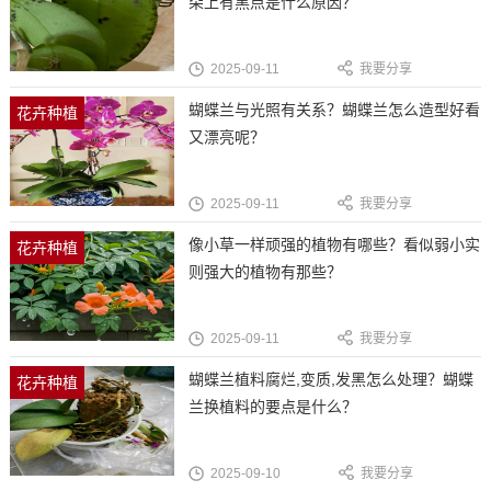
朵上有黑点是什么原因？
2025-09-11
我要分享
蝴蝶兰与光照有关系？蝴蝶兰怎么造型好看
花卉种植
又漂亮呢？
2025-09-11
我要分享
像小草一样顽强的植物有哪些？看似弱小实
花卉种植
则强大的植物有那些？
2025-09-11
我要分享
蝴蝶兰植料腐烂,变质,发黑怎么处理？蝴蝶
花卉种植
兰换植料的要点是什么？
2025-09-10
我要分享