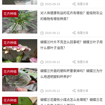
2025-09-19
我要分享
对人体健康有益的花卉有哪些？能吸附灰尘
花卉种植
的植物有哪些种类？
2025-09-12
我要分享
蝴蝶兰叶片不亮怎么回事呢？蝴蝶兰叶子用
花卉种植
什么擦叶子油亮？
2025-09-12
我要分享
蝴蝶兰外面的塑料杯要拿掉吗？蝴蝶兰为什
花卉种植
么用透明塑料杯养护？
2025-09-12
我要分享
蝴蝶兰花瓣有小煤点怎么处理呢？蝴蝶兰花
花卉种植