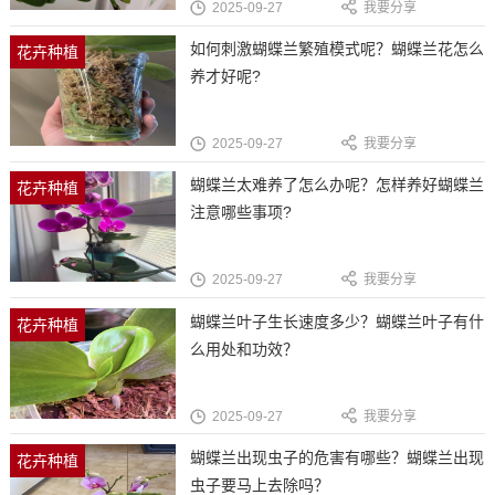
2025-09-27
我要分享
如何刺激蝴蝶兰繁殖模式呢？蝴蝶兰花怎么
花卉种植
养才好呢?
2025-09-27
我要分享
蝴蝶兰太难养了怎么办呢？怎样养好蝴蝶兰
花卉种植
注意哪些事项?
2025-09-27
我要分享
蝴蝶兰叶子生长速度多少？蝴蝶兰叶子有什
花卉种植
么用处和功效？
2025-09-27
我要分享
蝴蝶兰出现虫子的危害有哪些？蝴蝶兰出现
花卉种植
虫子要马上去除吗？