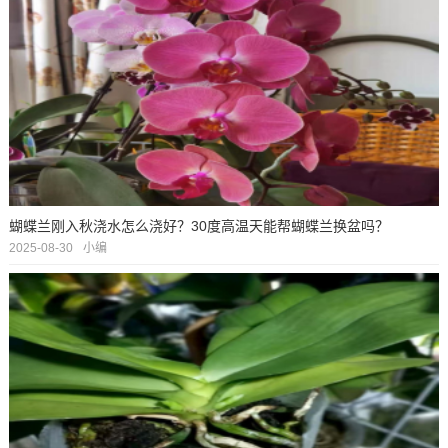
蝴蝶兰刚入秋浇水怎么浇好？30度高温天能帮蝴蝶兰换盆吗？
2025-08-30
小编