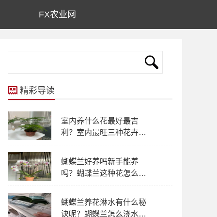
FX农业网
精彩导读
室内养什么花最好最吉
利？室内最旺三种花卉是
什么？
蝴蝶兰好养吗新手能养
吗？蝴蝶兰这种花怎么养
才能开花？
蝴蝶兰养花淋水有什么秘
诀呢？蝴蝶兰怎么浇水不