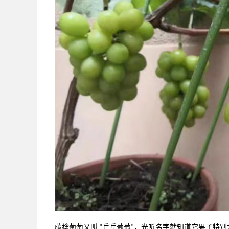
藤稔葡萄又叫
乒乓葡萄
，光听名字就知道它果子特别
“
”