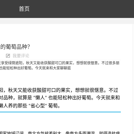
首页
种的葡萄品种？
我要评论
在夏天享受绿荫遮阳，秋天又能收获酸甜可口的果实，想想就很惬意。不过很多朋
 也能轻松种出好葡萄。今天就来和大家聊聊庭
阳，秋天又能收获酸甜可口的果实，想想就很惬意。不过
对品种，就算是
懒人
也能轻松种出好葡萄。今天就来和
“
”
懒人养的那些
省心型
葡萄。
“
”
国家地域辽阔，南北方气候差别大，像南方多雨潮湿，就得选抗病