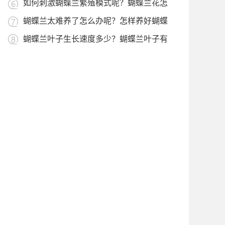
花卉是什么？
如何刺激蝴蝶兰繁殖模式呢？蝴蝶兰花怎
么养才好呢?
蝴蝶兰太难养了怎么办呢？怎样养好蝴蝶
兰注意哪些事项?
蝴蝶兰叶子生长速度多少？蝴蝶兰叶子有
什么用处和功效？
蝴蝶兰出现虫子的危害有哪些？蝴蝶兰出
现虫子要马上去除吗？
蝴蝶兰的生活环境及特点？蝴蝶兰如何预
防叶子生病呢？
需要经常换土的植物是什么？喜欢生活在
土里的植物有哪些？
家里种什么草最香最好?适合家里种植的
香料植物有哪些?
蝴蝶兰每天光照多少时间合适？蝴蝶兰叶
片积灰怎么处理？
适合在卫生间养的植物有哪些？祛除异味
的绿植品种？
蝴蝶兰什么时候换盆好注意什么问题？蝴
蝶兰为什么换盆不能太大？
蝴蝶兰根系有什么功效与作用？蝴蝶兰根
系能不能进行光合作用？
对人体健康有益的花卉有哪些？能吸附灰
尘的植物有哪些种类？
蝴蝶兰叶片不亮怎么回事呢？蝴蝶兰叶子