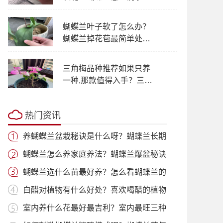
烂根呢？
蝴蝶兰叶子软了怎么办？
蝴蝶兰掉花苞最简单处理
呢？
三角梅品种推荐如果只养
一种,那款值得入手？三角
梅比较好的品种有哪些？
热门资讯
养蝴蝶兰盆栽秘诀是什么呀？蝴蝶兰长期
养护方法！
蝴蝶兰怎么养家庭养法？蝴蝶兰爆盆秘诀
是什么呢？
蝴蝶兰选什么苗最好养？怎么看蝴蝶兰的
品质好不好？
白醋对植物有什么好处？喜欢喝醋的植物
有哪些呢？
室内养什么花最好最吉利？室内最旺三种