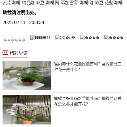
云南咖啡
精品咖啡豆
咖啡网
耶加雪菲
咖啡
咖啡豆
花魁咖啡
转载请注明出处。
2025-07-11 12:08:34
������
精彩导读
室内养什么花最好最吉利？室内最旺三
种花卉是什么？
蝴蝶兰好养吗新手能养吗？蝴蝶兰这种
花怎么养才能开花？